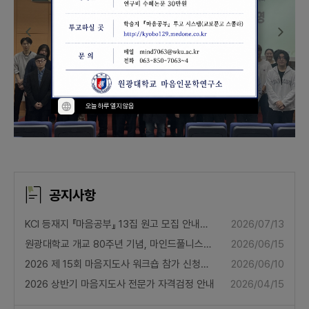
오늘 하루 열지 않음
공지사항
KCI 등재지 『마음공부』 13집 원고 모집 안내
2026/07/13
(∼8.30.)
원광대학교 개교 80주년 기념, 마인드풀니스
2026/06/15
국제학술대회 안내(2026.10.20.∼22. 서울
2026 제 15회 마음지도사 워크숍 참가 신청
2026/06/10
피스앤파크 컨벤션)
안내
2026 상반기 마음지도사 전문가 자격검정 안내
2026/04/15